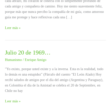
cada abrazo, mi corazón se conecta con lo simplemente profundo de
cada amigo y compañera de camino. Hoy me siento suavemente feliz,
porque más que nunca percibo la compañía de mi guía, como amoroso
guía me protege y hace reflexivas cada una […]
Mensajero
Leer más »
de
Silo
Julio 20 de 1969…
Humanismo
/
Enrique Amigo
“Yo existo, porque usted existe y a la inversa. Esta es la realidad, todo
lo demás es una estupidez” (Párrafo del cuento “El León Alado) Hoy
recibí saludos de amigos por el día del amigo (Argentina y Paraguay),
en Colombia el día de la Amistad se celebra el 20 de Septiembre, en
Chile no hay
Julio
Leer más »
20