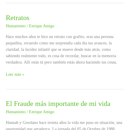
de
1969…
Retratos
Humanismo
/
Enrique Amigo
Hace muchos años te hice un retrato con grafito, eras una persona
pequeñita, recuerdo como me sorprendía cada día tus avances, la
claridad, la lucidez infantil que se mueve desde más atrás, como
sabiendo realmente todo, es cosa de recordar, buscar en la memoria
verdadera. Allí estás tú pero también estás ahora haciendo tus cosas,
Retratos
Leer más »
El Fraude más importante de mi vida
Humanismo
/
Enrique Amigo
Hannah y Giordano hace treinta años la vida me puso en situación, una
oportunidad que agradezco. La jornada del 05 de Octubre de 1988,