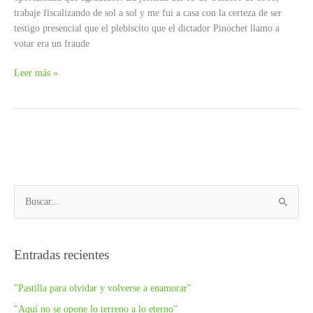
trabaje fiscalizando de sol a sol y me fui a casa con la certeza de ser
testigo presencial que el plebiscito que el dictador Pinochet llamo a
votar era un fraude
El
Leer más »
Fraude
más
importante
de
mi
vida
B
u
s
c
Entradas recientes
a
"Pastilla para olvidar y volverse a enamorar"
r
p
"Aquí no se opone lo terreno a lo eterno"