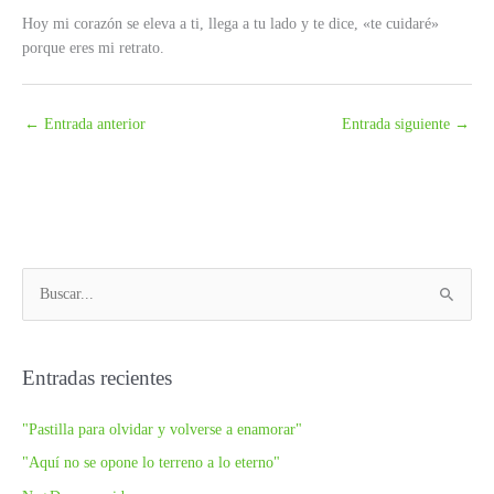
Hoy mi corazón se eleva a ti, llega a tu lado y te dice, «te cuidaré»
porque eres mi retrato.
←
Entrada anterior
Entrada siguiente
→
B
u
s
c
Entradas recientes
a
"Pastilla para olvidar y volverse a enamorar"
r
p
"Aquí no se opone lo terreno a lo eterno"
o