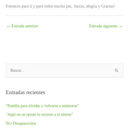
Entonces para ti y para todos mucha paz, fuerza, alegría y Gracias!
←
Entrada anterior
Entrada siguiente
→
B
u
s
c
Entradas recientes
a
"Pastilla para olvidar y volverse a enamorar"
r
p
"Aquí no se opone lo terreno a lo eterno"
o
No+Desaparecidos